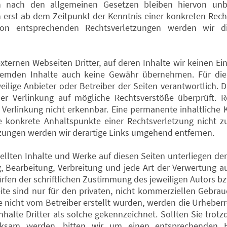
 nach den allgemeinen Gesetzen bleiben hiervon unbe
h erst ab dem Zeitpunkt der Kenntnis einer konkreten Rech
on entsprechenden Rechtsverletzungen werden wir di
ternen Webseiten Dritter, auf deren Inhalte wir keinen Ei
remden Inhalte auch keine Gewähr übernehmen. Für die
weilige Anbieter oder Betreiber der Seiten verantwortlich. D
r Verlinkung auf mögliche Rechtsverstöße überprüft. R
Verlinkung nicht erkennbar. Eine permanente inhaltliche K
ne konkrete Anhaltspunkte einer Rechtsverletzung nicht z
ungen werden wir derartige Links umgehend entfernen.
stellten Inhalte und Werke auf diesen Seiten unterliegen 
ng, Bearbeitung, Verbreitung und jede Art der Verwertung 
en der schriftlichen Zustimmung des jeweiligen Autors bzw
e sind nur für den privaten, nicht kommerziellen Gebrauc
te nicht vom Betreiber erstellt wurden, werden die Urheberr
halte Dritter als solche gekennzeichnet. Sollten Sie trot
erksam werden, bitten wir um einen entsprechenden H