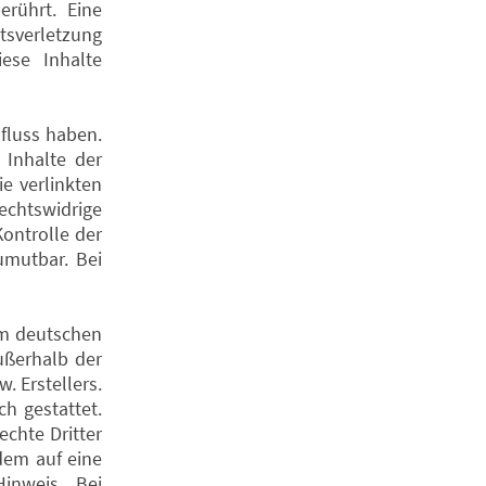
rührt. Eine
tsverletzung
ese Inhalte
nfluss haben.
 Inhalte der
ie verlinkten
echtswidrige
ontrolle der
umutbar. Bei
dem deutschen
außerhalb der
. Erstellers.
h gestattet.
echte Dritter
zdem auf eine
inweis. Bei